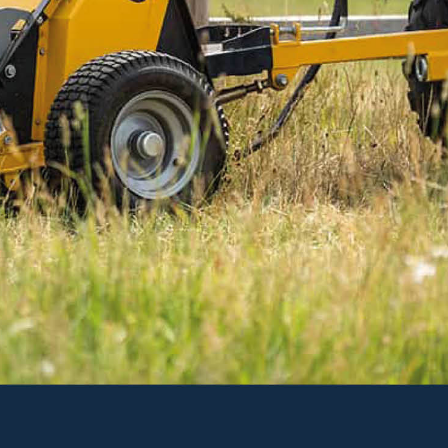
Holder vandforsyningen frostfri ned til maks. -45
°C.
Læs mere
420 kr
Ekskl. moms
På lager
-
+
LÆG I KURV
Varenr. 47-223589