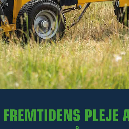
1 850 kr
Ekskl. moms
På lager
-
+
LÆG I KURV
Varenr. R13-KK200.046
PRODUKTINFORMATION