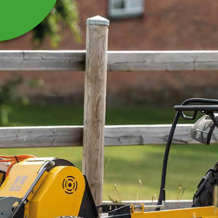
BESKYTTELSESBUR TIL
BRÆNDEKLIPPER
Beskyttelsesbur til brændeklipper 13-KK200
Læs mere