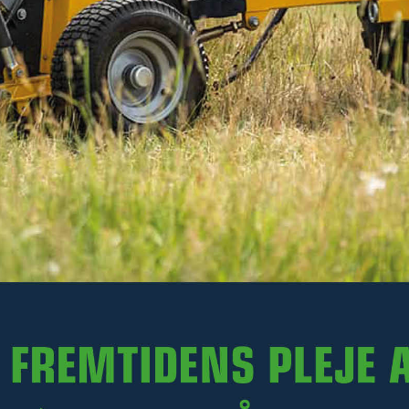
3 050 kr
Ekskl. moms
På lager
-
+
LÆG I KURV
Varenr. R35-RS250H.001
PRODUKTINFORMATION