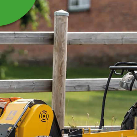
BESKYTTELSESDUG TIL
SKIVEHØSTER RS250H
Beskyttelsesdug til skivehøster RS250
Læs mere