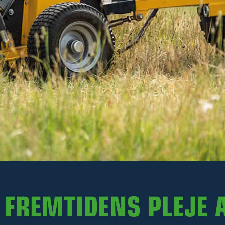
185 kr
Ekskl. moms
På lager
-
+
LÆG I KURV
Varenr. R35-RS165H.034