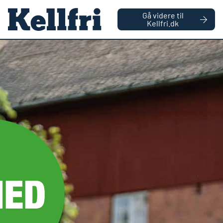
|
FIRMA
PRIVATPERSON
Gå videre til
Kellfri.dk
0
Antal varer
Forside
Reservedele
Fjeder stenudløser til skivehøster