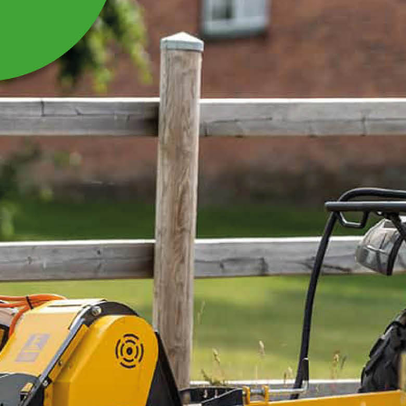
FJEDER STENUDLØSER
TIL SKIVEHØSTER
Fjeder stenudløser til skivehøster
RS165H/210H/250H
Læs mere