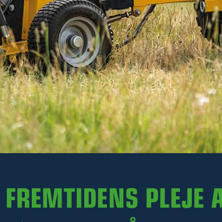
386 kr
Ekskl. moms
På lager
-
+
LÆG I KURV
Varenr. R27-LVB600.008
PRODUKTINFORMATION