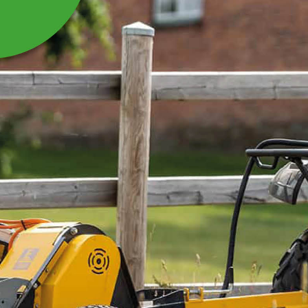
HÅNDTAG TIL
LØVSUGER
Håndtag til løvsuger 26-LVB600
Læs mere