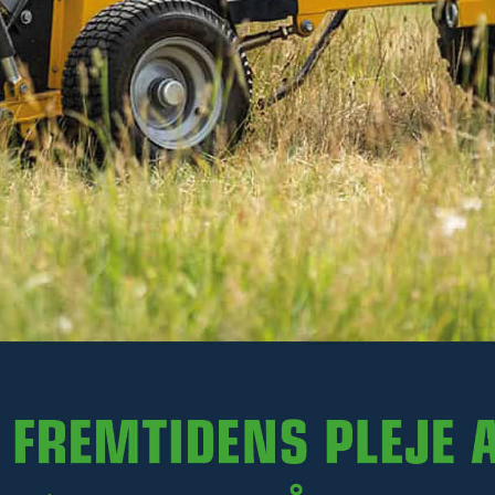
1 381 kr
Ekskl. moms
På lager
-
+
LÆG I KURV
Varenr. R16-KG200.001
PRODUKTINFORMATION