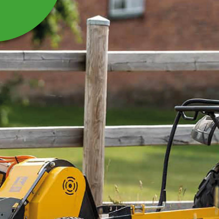
HYDRAULCYLINDER TIL
OVERFALDSKLO
Hydraulikcylinder til overfaldsklo KG200
Læs mere