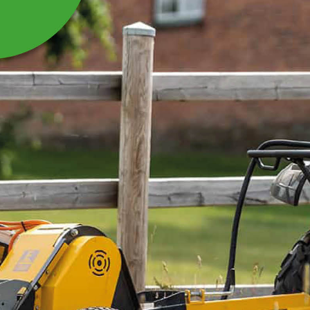
HYDRAULIKOLIEFILTER
TIL GRAVEAGGREGAT
Hydraulikoliefilter til graveaggregat 26-LW06
Læs mere