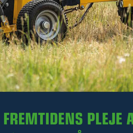
702 kr
Ekskl. moms
På lager
-
+
LÆG I KURV
Varenr. R26-LW06.017
PRODUKTINFORMATION