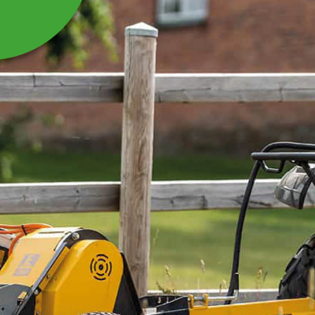
KLAPLÅS L-SPLINT TIL
TIPVOGN
Klaplås L-splint til tipvogn TV15
Læs mere