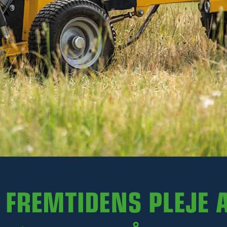
135 kr
Ekskl. moms
På lager
-
+
LÆG I KURV
Varenr. R23-TV15.016
PRODUKTINFORMATION