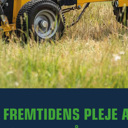
1 377 kr
Ekskl. moms
På lager
-
+
LÆG I KURV
Varenr. R13-WC05.001
PRODUKTINFORMATION