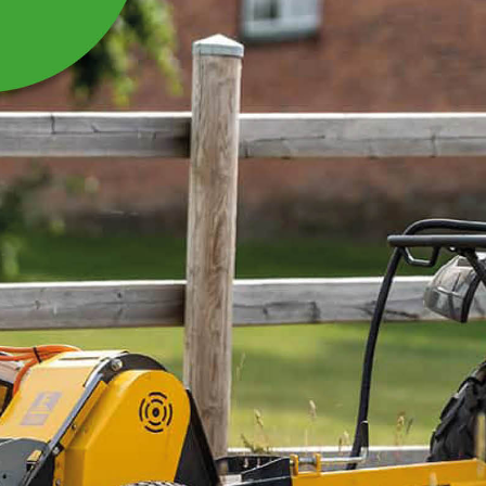
KNIV HUGGESKIVE TIL
FLISHUGGER WC05
Kniv huggeskive til flishugger 13-WC05
Læs mere