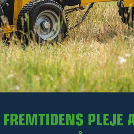
824 kr
Ekskl. moms
På lager
-
+
LÆG I KURV
Varenr. R35-RS250H.007
PRODUKTINFORMATION