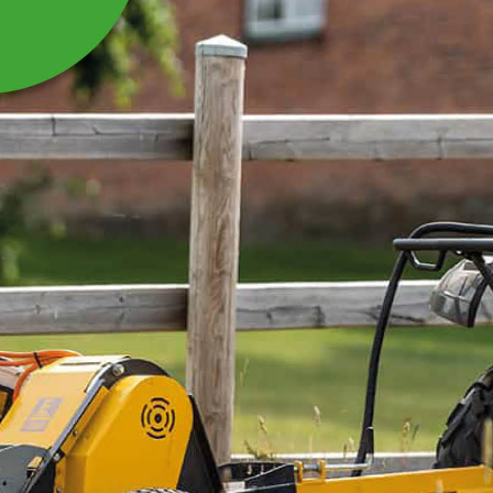
LILLE REMSKIVE 4
SPOR TIL SKIVEHØSTER
Lille remskive 4 spor til skivehøster RS250H
Læs mere