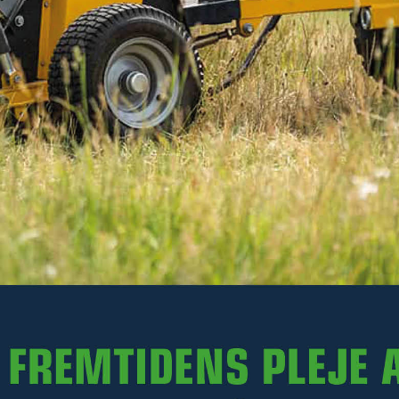
77 kr
Ekskl. moms
På lager
-
+
LÆG I KURV
Varenr. R35-RS165H.067