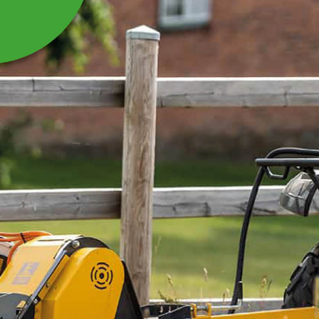
REFLEKS RUND RØD TIL
SKIVEHØSTER
Refleks rund rød til skivehøster
RS165/210H/250H/290H
Læs mere