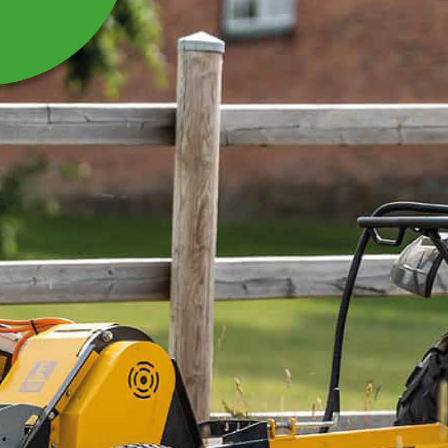
REMSKIVE 140 MM 2
SPOR TIL PARKKLIPPER
Remskive 140 mm 2 spor til parkklipper FM180.
Læs mere