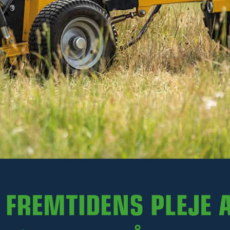
287 kr
Ekskl. moms
På lager
-
+
LÆG I KURV
Varenr. R35-FM180.015
PRODUKTINFORMATION