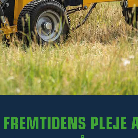
404 kr
Ekskl. moms
På lager
-
+
LÆG I KURV
Varenr. R20-SBG125.002
PRODUKTINFORMATION