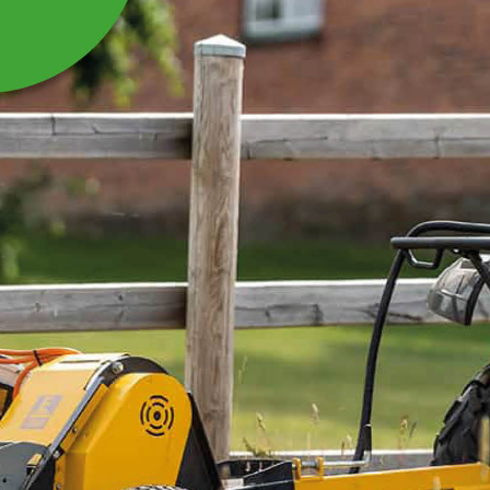
SPYD KORT TIL
STORBALLEGREB
Spyd kort til storballegreb SBG125
Læs mere