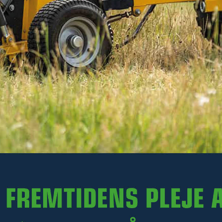
522 kr
Ekskl. moms
På lager
-
+
LÆG I KURV
Varenr. R13-SB220.002
PRODUKTINFORMATION