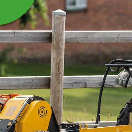
STØTTERULLE METAL
TIL KÆVLEBORD
Støtterulle metal til kævlebord SB220
Læs mere