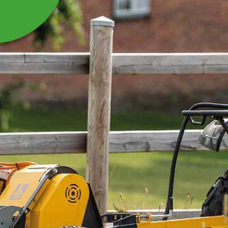
SVINGCYLINDER TIL
RABATKLIPPER
Svingcylinder til rabatklipper SK140
Læs mere