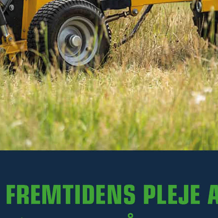
2 940 kr
Ekskl. moms
På lager
-
+
LÆG I KURV
Varenr. R35-SK140.002
PRODUKTINFORMATION