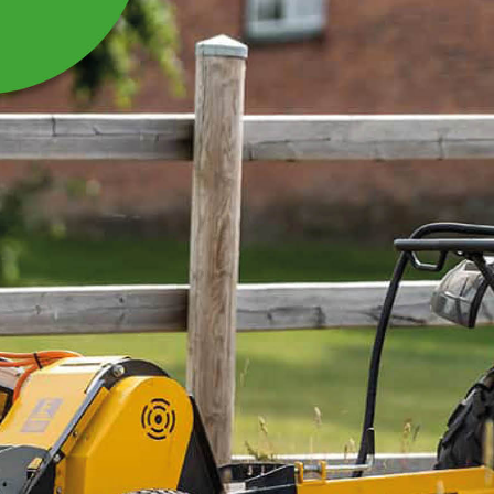
VINKELGEAR TIL
SKIVEHØSTER
Vinkelgear til skivehøster RS165H/210H/250H
Læs mere