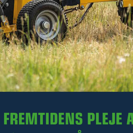
3 180 kr
Ekskl. moms
På lager
-
+
LÆG I KURV
Varenr. R35-RS165H.001
PRODUKTINFORMATION