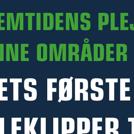
SERVICEKIT TIL SWEKIP
SERVICEKIT TIL SWEKIP
HJULLÆSSERE
HJULLÆSSERE
TILBUD
TILBUD
Servicekit til hjullæsser Swekip
Servicekit til hjullæsser Swekip
3080V 100 timer
1850V Trin 3
Ekskl. moms
Ekskl. moms
3 790 kr
590 kr
Laveste pris 30 dage: 4 500 kr
Laveste pris 30 dage: 690 kr
Normalpris: 4 500 kr
Normalpris: 690 kr