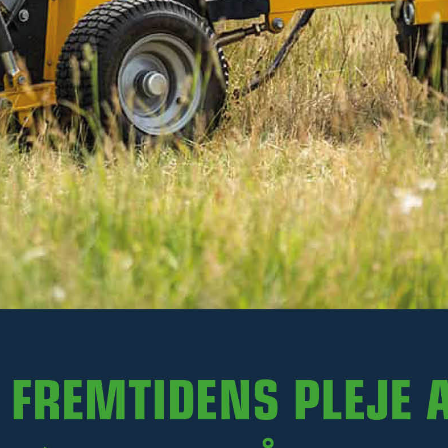
96 kr
Ekskl. moms
På lager
-
+
LÆG I KURV
Varenr. R36-BH600.008
PRODUKTINFORMATION