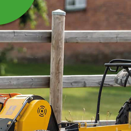
RING 90 MM TIL
GRÆSHARVE
Ring 90 mm til græsharve BH600
Læs mere